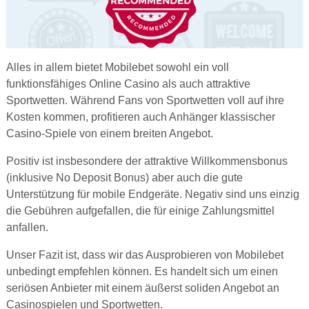
Alles in allem bietet Mobilebet sowohl ein voll
funktionsfähiges Online Casino als auch attraktive
Sportwetten. Während Fans von Sportwetten voll auf ihre
Kosten kommen, profitieren auch Anhänger klassischer
Casino-Spiele von einem breiten Angebot.
Positiv ist insbesondere der attraktive Willkommensbonus
(inklusive No Deposit Bonus) aber auch die gute
Unterstützung für mobile Endgeräte. Negativ sind uns einzig
die Gebühren aufgefallen, die für einige Zahlungsmittel
anfallen.
Unser Fazit ist, dass wir das Ausprobieren von Mobilebet
unbedingt empfehlen können. Es handelt sich um einen
seriösen Anbieter mit einem äußerst soliden Angebot an
Casinospielen und Sportwetten.