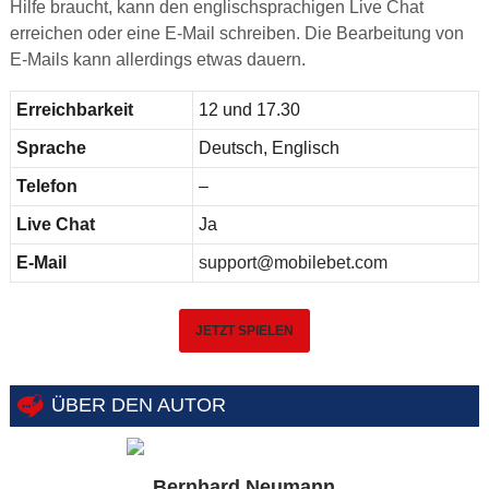
Hilfe braucht, kann den englischsprachigen Live Chat
erreichen oder eine E-Mail schreiben. Die Bearbeitung von
E-Mails kann allerdings etwas dauern.
Erreichbarkeit
12 und 17.30
Sprache
Deutsch, Englisch
Telefon
–
Live Chat
Ja
E-Mail
support@mobilebet.com
JETZT SPIELEN
ÜBER DEN AUTOR
Bernhard Neumann