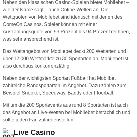
Neben den klassischen Casino-Spielen bietet Mobilebet –
wie der Name sagt – auch Online-Wetten an. Die
Wettquoten von Mobilebet sind identisch mit denen des
ComeOn Casinos. Spieler können mit einer
Auszahlungsquote von 93 Prozent bis 94 Prozent rechnen,
was sehr ansprechend ist.
Das Wettangebot von Mobilebet deckt 200 Wettarten und
über 12’000 Wettmärkte zu 30 Sportarten ab. Mobilebet ist
also durchaus konkurrenzfähig.
Neben der wichtigsten Sportart Fußball hat Mobilbet
zahlreiche Randsportarten im Angebot. Dazu zählen zum
Beispiel Snooker, Speedway, Bandy oder Floorball.
Mit um die 200 Sportevents aus rund 8 Sportarten ist auch
das Angebot an Live-Wetten bei Mobilebet beträchtlich und
sollte jeden Fan zufriedenstellen.
Live Casino