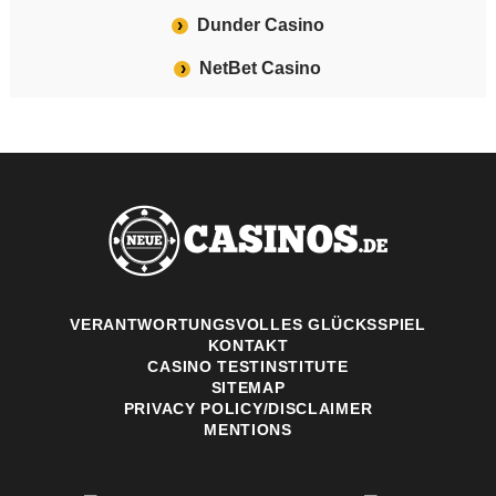
Dunder Casino
NetBet Casino
VERANTWORTUNGSVOLLES GLÜCKSSPIEL
KONTAKT
CASINO TESTINSTITUTE
SITEMAP
PRIVACY POLICY/DISCLAIMER
MENTIONS